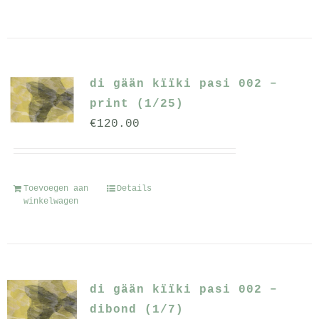
di gään kïïki pasi 002 –
print (1/25)
€
120.00
Toevoegen aan
Details
winkelwagen
di gään kïïki pasi 002 –
dibond (1/7)