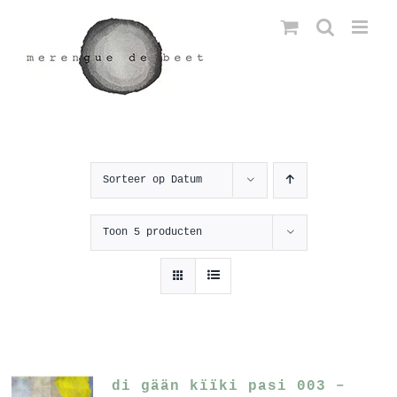
Ga
naar
inhoud
Sorteer op
Datum
Toon
5 producten
di gään kïïki pasi 003 –