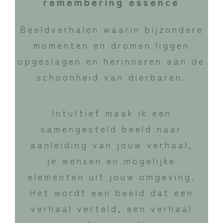
remembering essence
Beeldverhalen waarin bijzondere
momenten en dromen liggen
opgeslagen en herinneren aan de
schoonheid van dierbaren.
Intuïtief maak ik een
samengesteld beeld naar
aanleiding van jouw verhaal,
je wensen en mogelijke
elementen uit jouw omgeving.
Het wordt een beeld dat een
verhaal verteld, een verhaal