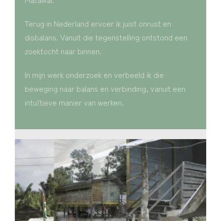
Terug in Nederland ervoer ik juist onrust en
disbalans. Vanuit die tegenstelling ontstond een
zoektocht naar binnen.
In mijn werk onderzoek en verbeeld ik die
beweging naar balans en verbinding, vanuit een
intuïtieve manier van werken.