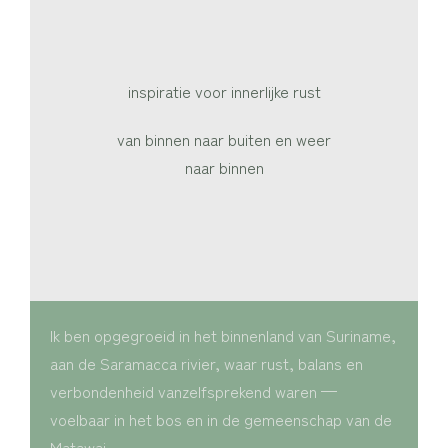
inspiratie voor innerlijke rust
van binnen naar buiten en weer
naar binnen
Ik ben opgegroeid in het binnenland van Suriname,
aan de Saramacca rivier, waar rust, balans en
verbondenheid vanzelfsprekend waren —
voelbaar in het bos en in de gemeenschap van de
Matawai.