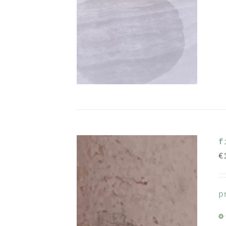
f
€
p