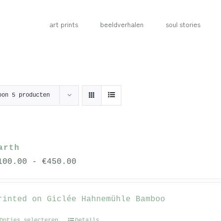
art prints
beeldverhalen
soul stories
oon
5 producten
arth
Prijsklasse:
100.00
-
€
450.00
€100.00
tot
rinted on Giclée Hahnemühle Bamboo
€450.00
Opties selecteren
Details