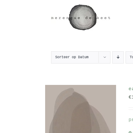
Ga
naar
inhoud
Sorteer op
Datum
T
e
€
p