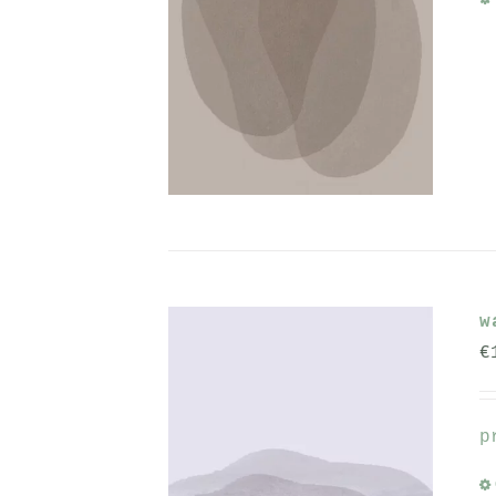
w
€
p