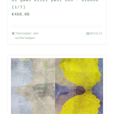
di gään kïïki pasi 003 – dibond
(1/7)
€
450.00
Toevoegen aan
Details
winkelwagen