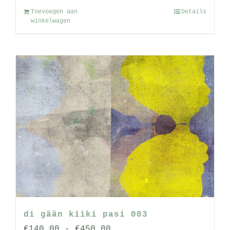
Toevoegen aan
Details
winkelwagen
di gään kiiki pasi 003
Prijsklasse:
€
140.00
-
€
450.00