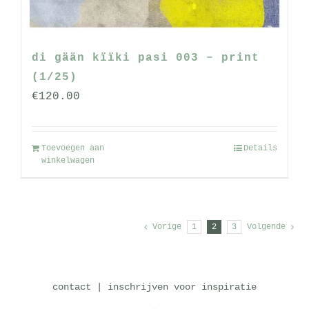
di gään kïïki pasi 003 – print
(1/25)
€
120.00
Toevoegen aan
Details
winkelwagen
Vorige
1
2
3
Volgende
contact
|
inschrijven voor inspiratie