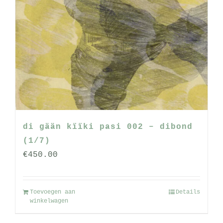
di gään kïïki pasi 002 – dibond
(1/7)
€
450.00
Toevoegen aan
Details
winkelwagen