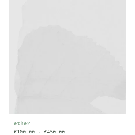
worden
op
de
productpagina
ether
Prijsklasse:
€
100.00
-
€
450.00