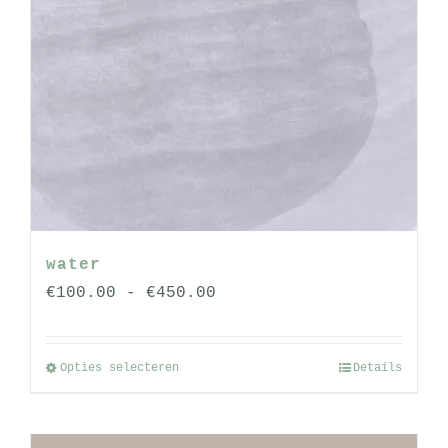
water
Prijsklasse:
€
100.00
-
€
450.00
€100.00
tot
Opties selecteren
Details
Dit
€450.00
product
heeft