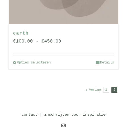
earth
Prijsklasse:
€
100.00
-
€
450.00
€100.00
tot
Opties selecteren
Details
Dit
€450.00
product
heeft
meerdere
Vorige
1
2
variaties.
Deze
optie
contact
|
inschrijven voor inspiratie
kan
Instagram