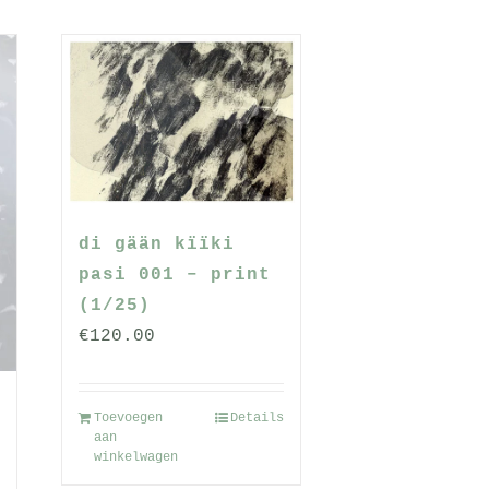
di gään kïïki
pasi 001 – print
(1/25)
€
120.00
Toevoegen
Details
rijsklasse:
aan
winkelwagen
100.00