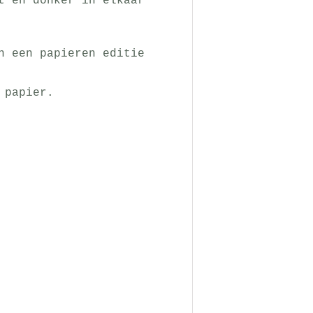
t en donker in elkaar
n een papieren editie
 papier.