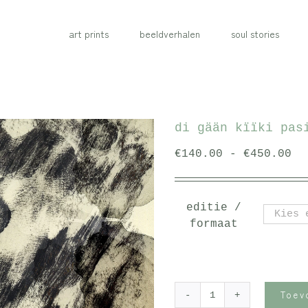
art prints
beeldverhalen
soul stories
di gään kïïki pas
Pr
€
140.00
-
€
450.00
€1
to
editie /
€4
formaat
Toev
di