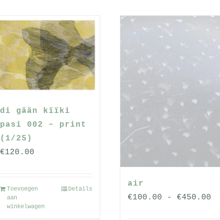
di gään kïïki
pasi 002 – print
(1/25)
€
120.00
air
Toevoegen
Details
P
:
€
100.00
-
€
450.00
aan
winkelwagen
€