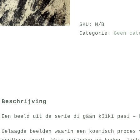
gään
kïïki
pasi
SKU:
N/B
001
Categorie:
Geen cat
aantal
Beschrijving
Een beeld uit de serie di gään kïïki pasi – 
Gelaagde beelden waarin een kosmisch proces 