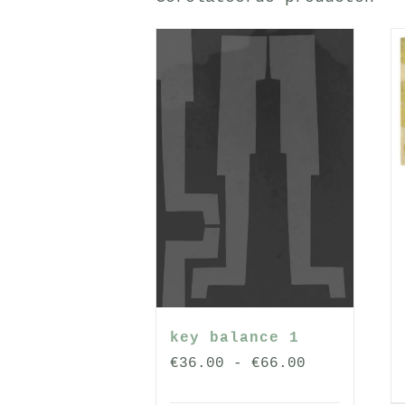
key balance 1
Prijsklasse
€
36.00
-
€
66.00
€36.00