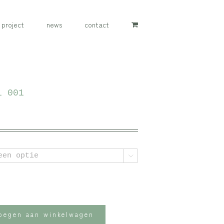
project
news
contact
i 001
ijsklasse:
40.00
t
50.00

oegen aan winkelwagen