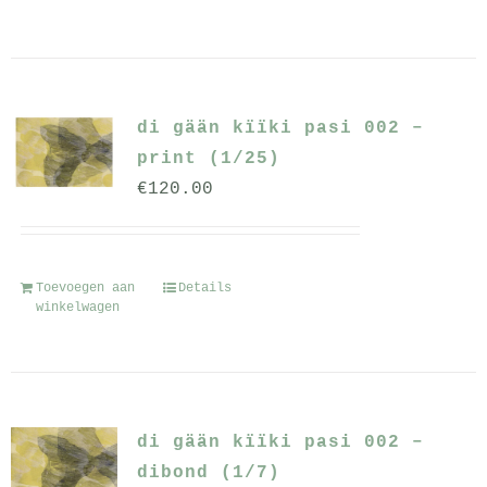
di gään kïïki pasi 002 –
print (1/25)
€
120.00
Toevoegen aan
Details
winkelwagen
di gään kïïki pasi 002 –
dibond (1/7)