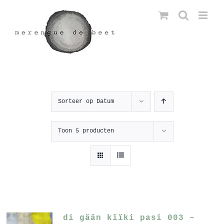
Ga
naar
inhoud
Sorteer op
Datum
Toon
5 producten
di gään kïïki pasi 003 –