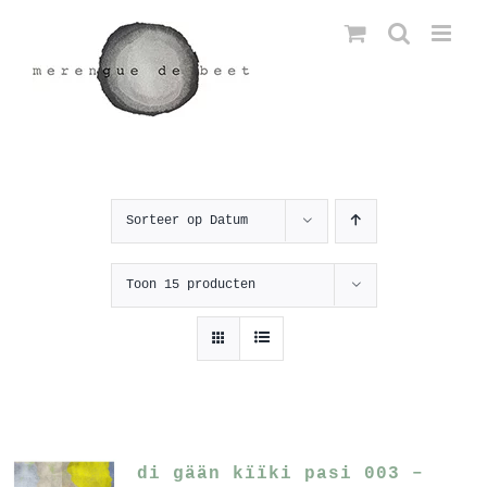
Ga
naar
inhoud
Sorteer op
Datum
Toon
15 producten
di gään kïïki pasi 003 –