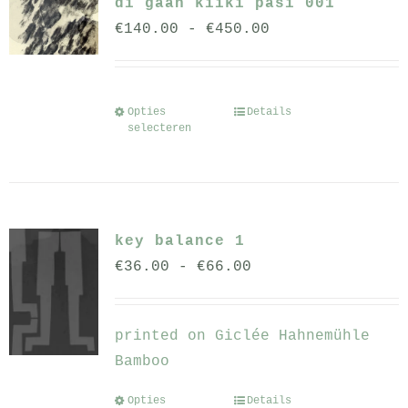
di gään kïïki pasi 001
Deze
Prijsklasse:
€
140.00
-
€
450.00
optie
€140.00
kan
tot
gekozen
€450.00
worden
Opties
Details
Dit
selecteren
op
product
de
heeft
productpagina
meerdere
variaties.
key balance 1
Deze
Prijsklasse:
€
36.00
-
€
66.00
optie
€36.00
kan
tot
gekozen
printed on Giclée Hahnemühle
€66.00
worden
Bamboo
op
de
Opties
Details
Dit