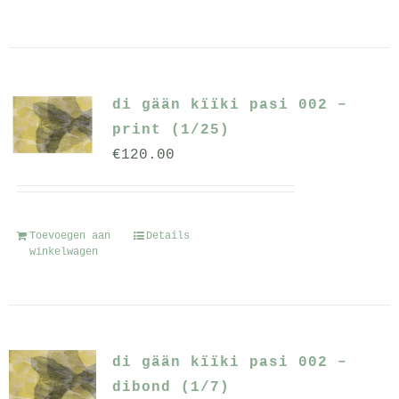
di gään kïïki pasi 002 –
print (1/25)
€
120.00
Toevoegen aan
Details
winkelwagen
di gään kïïki pasi 002 –
dibond (1/7)