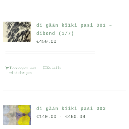
di gään kïïki pasi 001 –
dibond (1/7)
€
450.00
Toevoegen aan
Details
winkelwagen
di gään kiiki pasi 003
Prijsklasse:
€
140.00
-
€
450.00
€140.00