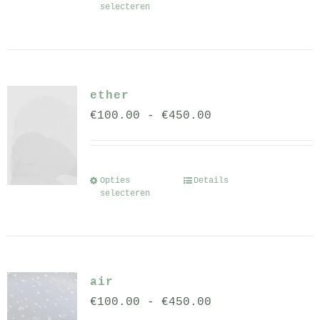
selecteren
productpagina
product
heeft
meerdere
variaties.
ether
Deze
Prijsklasse:
€
100.00
-
€
450.00
optie
€100.00
kan
tot
gekozen
€450.00
worden
Opties
Details
Dit
selecteren
op
product
de
heeft
productpagina
meerdere
variaties.
air
Deze
Prijsklasse:
€
100.00
-
€
450.00
optie