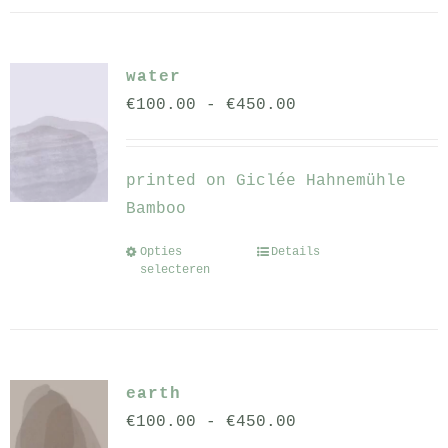
meerdere
variaties.
water
Deze
Prijsklasse:
€
100.00
-
€
450.00
optie
€100.00
kan
tot
gekozen
printed on Giclée Hahnemühle
€450.00
worden
Bamboo
op
de
Opties
Details
Dit
selecteren
productpagina
product
heeft
meerdere
variaties.
earth
Deze
Prijsklasse:
€
100.00
-
€
450.00
optie