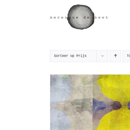
Ga
naar
inhoud
Sorteer op
Prijs
T