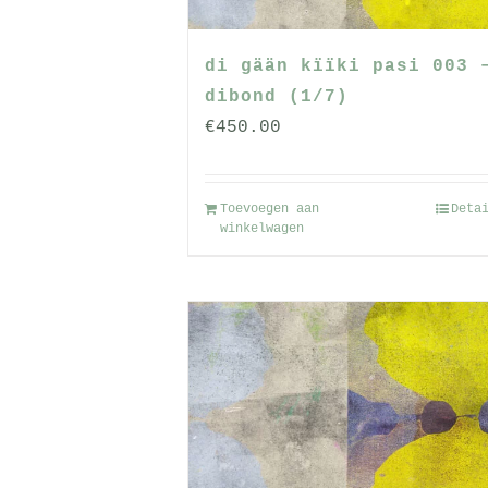
di gään kïïki pasi 003 
dibond (1/7)
€
450.00
Toevoegen aan
Deta
winkelwagen