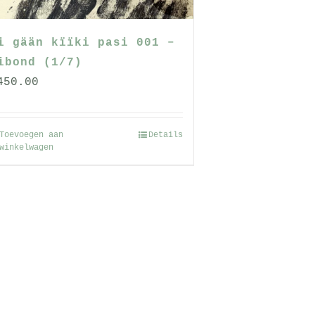
i gään kïïki pasi 001 –
ibond (1/7)
450.00
Toevoegen aan
Details
winkelwagen