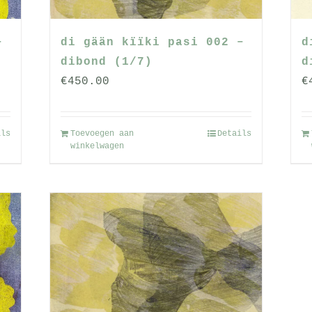
–
di gään kïïki pasi 002 –
d
dibond (1/7)
d
€
450.00
€
ils
Toevoegen aan
Details
winkelwagen