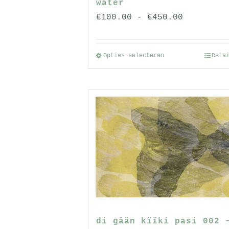
water
Prijsklas
€
100.00
-
€
450.00
€100.00
tot
Opties selecteren
Deta
Dit
€450.00
product
heeft
meerdere
variaties.
Deze
optie
kan
gekozen
worden
op
de
di gään kïïki pasi 002 