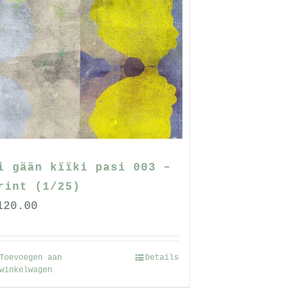
meerdere
variaties.
Deze
optie
kan
gekozen
worden
op
de
i gään kïïki pasi 003 –
productpagina
rint (1/25)
120.00
Toevoegen aan
Details
winkelwagen