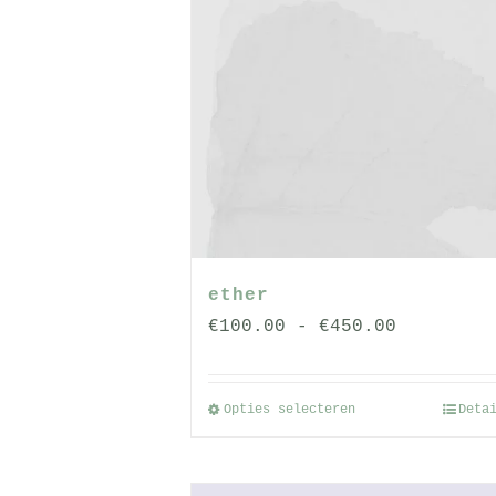
op
de
productpagin
ether
Prijsklas
€
100.00
-
€
450.00
€100.00
tot
Opties selecteren
Deta
Dit
€450.00
product
heeft