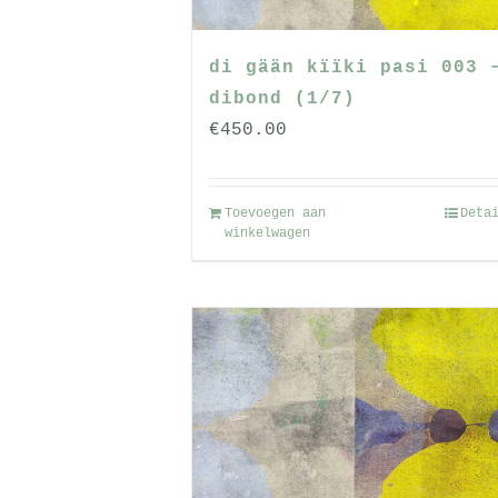
di gään kïïki pasi 003 
dibond (1/7)
€
450.00
Toevoegen aan
Deta
winkelwagen