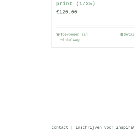
productpagin
print (1/25)
€
120.00
Toevoegen aan
Deta
winkelwagen
contact
|
inschrijven voor inspira