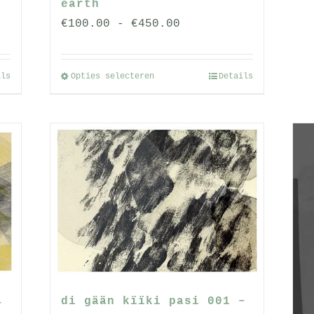
earth
se:
Prijsklasse:
€
100.00
-
€
450.00
€100.00
tot
ils
Opties selecteren
Details
Dit
€450.00
product
heeft
meerdere
variaties.
Deze
optie
kan
gekozen
worden
op
de
di gään kïïki pasi 001 –
–