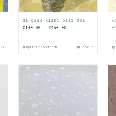
di gään kïïki pasi 002
d
se:
Prijsklasse:
€
140.00
-
€
450.00
€
€140.00
tot
ils
Opties selecteren
Details
Dit
€450.00
product
heeft
meerdere
variaties.
Deze
optie
kan
gekozen
worden