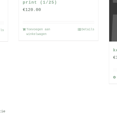
a
productpagina
print (1/25)
€
120.00
Toevoegen aan
Details
ils
winkelwagen
k
€
tie