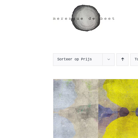
Ga
naar
inhoud
Sorteer op
Prijs
T