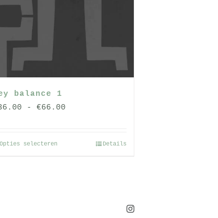
ey balance 1
Prijsklasse:
36.00
-
€
66.00
€36.00
tot
Opties selecteren
Details
Dit
€66.00
product
heeft
meerdere
variaties.
Instagram
Deze