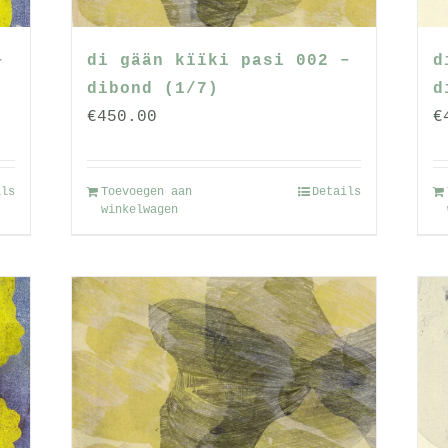
–
di gään kïïki pasi 002 –
d
dibond (1/7)
d
€
450.00
€
ils
Toevoegen aan
Details
winkelwagen