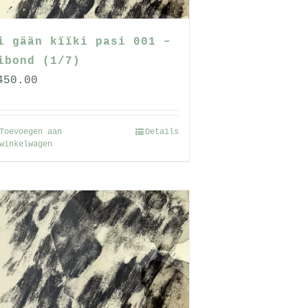
i gään kïïki pasi 001 –
ibond (1/7)
450.00
Toevoegen aan
Details
winkelwagen