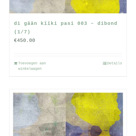
de
productpagina
di gään kïïki pasi 003 – dibond
(1/7)
€
450.00
Toevoegen aan
Details
winkelwagen