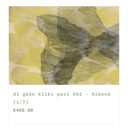
heeft
meerdere
variaties.
Deze
optie
kan
gekozen
worden
op
de
productpagina
di gään kïïki pasi 002 – dibond
(1/7)
€
450.00