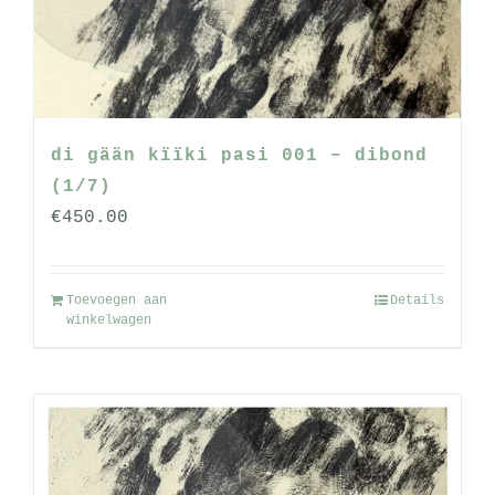
worden
op
de
productpagina
di gään kïïki pasi 001 – dibond
(1/7)
€
450.00
Toevoegen aan
Details
winkelwagen