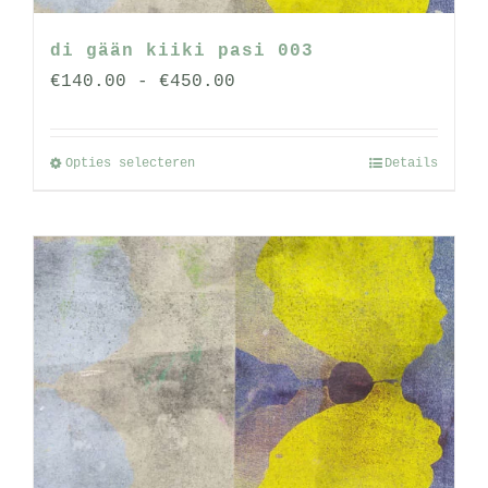
di gään kiiki pasi 003
Prijsklasse:
€
140.00
-
€
450.00
€140.00
tot
Opties selecteren
Details
Dit
€450.00
product
heeft
meerdere
variaties.
Deze
optie
kan
gekozen
worden
op