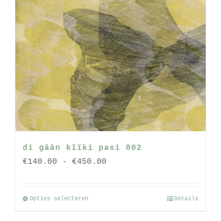
di gään kïïki pasi 002
Prijsklasse:
€
140.00
-
€
450.00
€140.00
tot
Opties selecteren
Details
Dit
€450.00
product