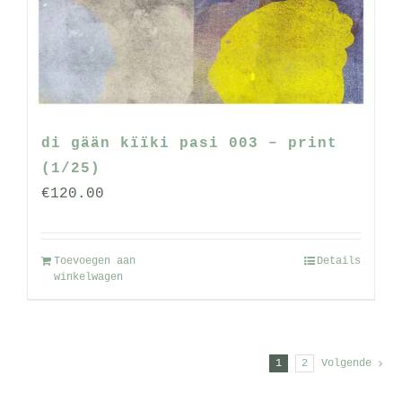
di gään kïïki pasi 003 – print
(1/25)
€
120.00
Toevoegen aan
Details
winkelwagen
1
2
Volgende