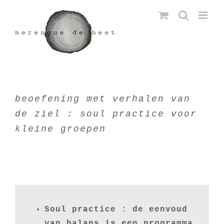
Ga
naar
inhoud
beoefening met verhalen van
de ziel : soul practice voor
kleine groepen
Soul practice : de eenvoud
van balans is een programma