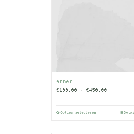
ether
Prijsklas
€
100.00
-
€
450.00
€100.00
tot
Opties selecteren
Deta
Dit
€450.00
product
heeft