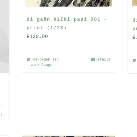
di gään kïïki pasi 001 –
d
print (1/25)
p
€
120.00
€
Toevoegen aan
Details
winkelwagen
se:
ils