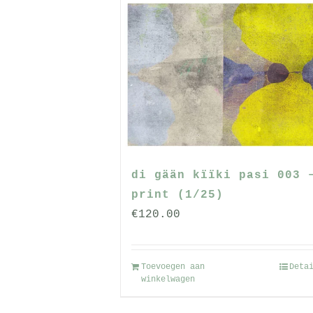
meerdere
variaties.
Deze
optie
kan
gekozen
worden
op
de
di gään kïïki pasi 003 
productpagin
print (1/25)
€
120.00
Toevoegen aan
Deta
winkelwagen