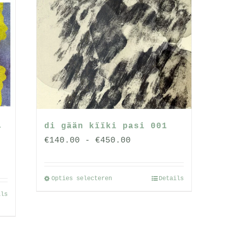
di gään kïïki pasi 001
–
a
Prijsklasse:
€
140.00
-
€
450.00
€140.00
tot
Opties selecteren
Details
Dit
€450.00
product
ils
heeft
meerdere