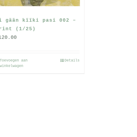
i gään kïïki pasi 002 –
rint (1/25)
120.00
Toevoegen aan
Details
winkelwagen