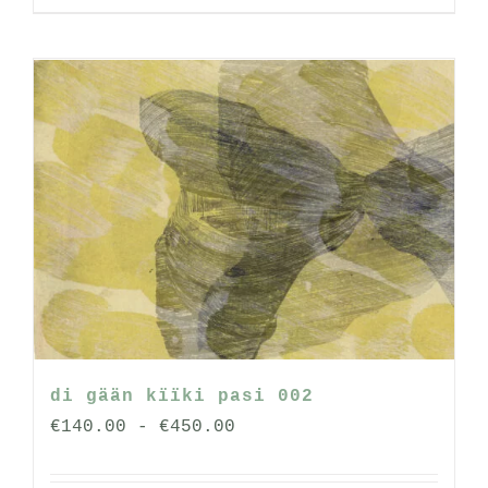
product
heeft
meerdere
variaties.
Deze
optie
kan
gekozen
worden
op
de
productpagina
di gään kïïki pasi 002
Prijsklasse:
€
140.00
-
€
450.00
€140.00
tot