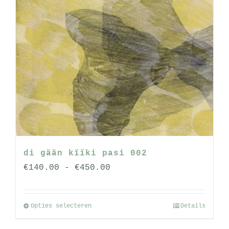
di gään kïïki pasi 002
Prijsklasse:
€
140.00
-
€
450.00
€140.00
tot
Opties selecteren
Details
Dit
€450.00
product