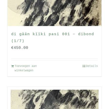
worden
op
de
productpagina
di gään kïïki pasi 001 – dibond
(1/7)
€
450.00
Toevoegen aan
Details
winkelwagen