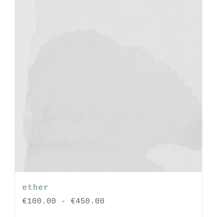
op
de
productpagina
ether
Prijsklasse:
€
100.00
-
€
450.00
€100.00