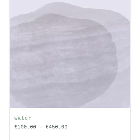
op
de
productpagina
water
Prijsklasse:
€
100.00
-
€
450.00
€100.00