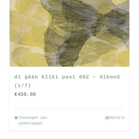
di gään kïïki pasi 002 – dibond
(1/7)
€
450.00
Toevoegen aan
Details
winkelwagen