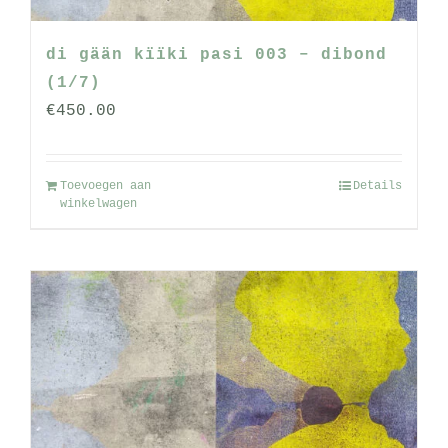
di gään kïïki pasi 003 – dibond
(1/7)
€
450.00
Toevoegen aan
Details
winkelwagen