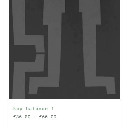
op
de
productpagina
key balance 1
Prijsklasse:
€
36.00
-
€
66.00
€36.00