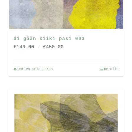
di gään kiiki pasi 003
Prijsklasse:
€
140.00
-
€
450.00
€140.00
tot
Opties selecteren
Details
Dit
€450.00
product
heeft
meerdere
variaties.
Deze
optie
kan