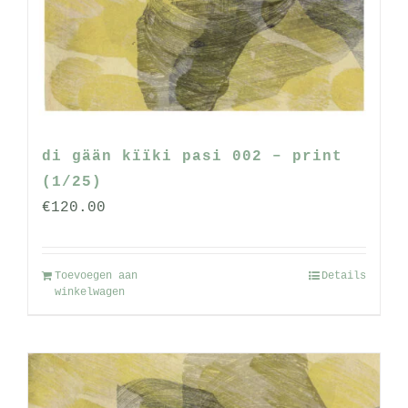
gekozen
worden
op
de
productpagina
di gään kïïki pasi 002 – print
(1/25)
€
120.00
Toevoegen aan
Details
winkelwagen