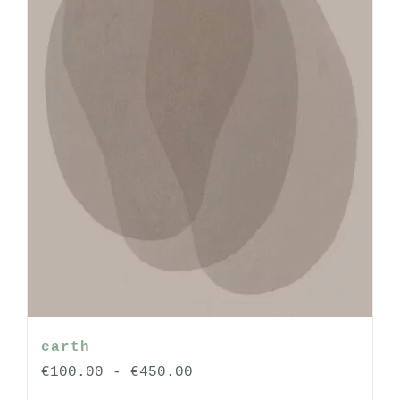
op
de
productpagina
earth
Prijsklasse:
€
100.00
-
€
450.00
€100.00