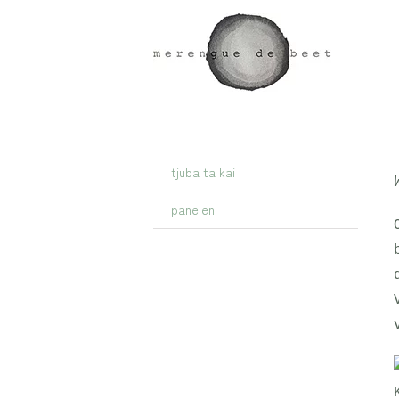
Ga
naar
inhoud
tjuba ta kai
panelen