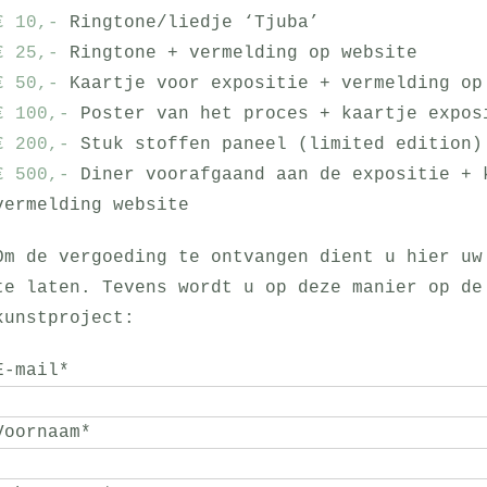
€ 10,-
Ringtone/liedje ‘Tjuba’
€ 25,-
Ringtone + vermelding op website
€ 50,-
Kaartje voor expositie + vermelding op
€ 100,-
Poster van het proces + kaartje expos
€ 200,-
Stuk stoffen paneel (limited edition)
€ 500,-
Diner voorafgaand aan de expositie + 
vermelding website
Om de vergoeding te ontvangen dient u hier uw
te laten. Tevens wordt u op deze manier op de
kunstproject:
E-mail
*
Voornaam
*