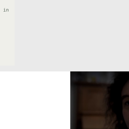
k in
e