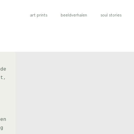
art prints
beeldverhalen
soul stories
 de
st,
 en
ug