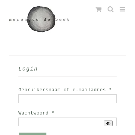
Ga
naar
inhoud
Login
Vereist
Gebruikersnaam of e-mailadres
*
Vereist
Wachtwoord
*