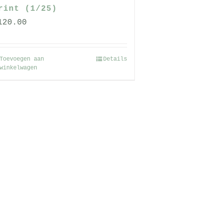
productpagina
rint (1/25)
120.00
Toevoegen aan
Details
winkelwagen