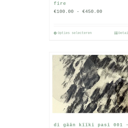
fire
Prijsklas
€
100.00
-
€
450.00
€100.00
tot
Opties selecteren
Deta
Dit
€450.00
product
heeft
meerdere
variaties.
Deze
optie
kan
gekozen
worden
op
de
di gään kïïki pasi 001 