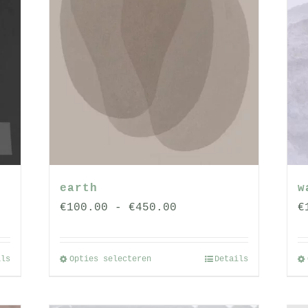
earth
w
Prijsklasse:
:
€
100.00
-
€
450.00
€
€100.00
tot
Opties selecteren
Details
ils
Dit
€450.00
product
heeft