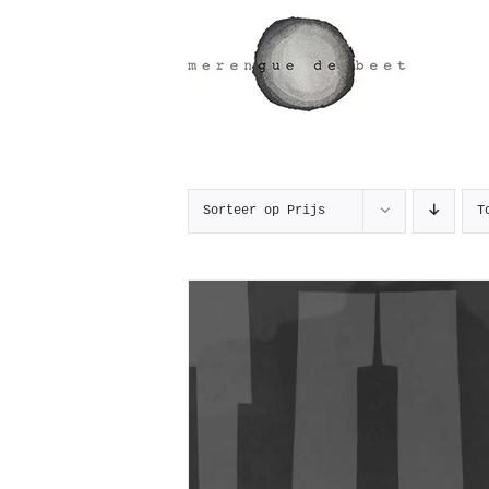
Ga
naar
inhoud
Sorteer op
Prijs
T