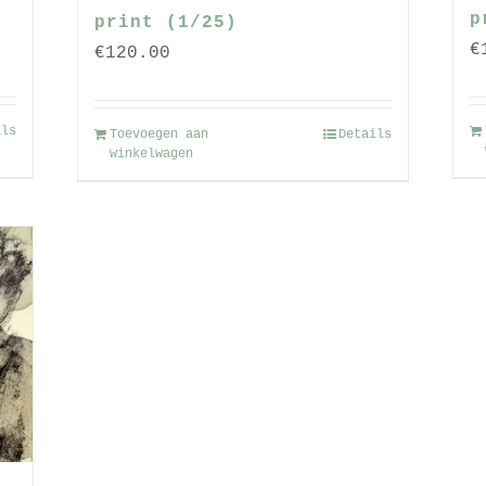
a
productpagina
p
print (1/25)
€
€
120.00
ils
Toevoegen aan
Details
winkelwagen