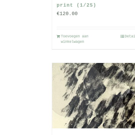
productpagin
print (1/25)
€
120.00
Toevoegen aan
Deta
winkelwagen