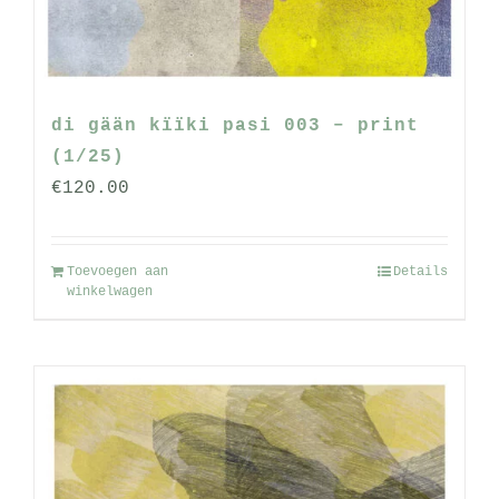
op
de
productpagina
di gään kïïki pasi 003 – print
(1/25)
€
120.00
Toevoegen aan
Details
winkelwagen