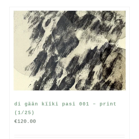
di gään kïïki pasi 001 – print
(1/25)
€
120.00