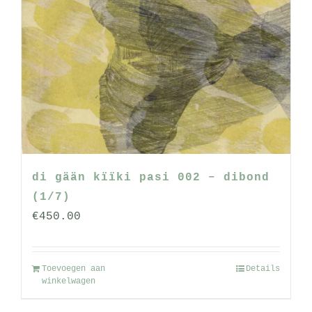
di gään kïïki pasi 002 – dibond
(1/7)
€
450.00
Toevoegen aan
Details
winkelwagen