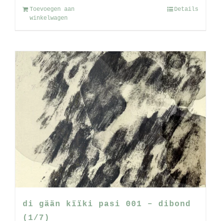
Toevoegen aan
Details
winkelwagen
di gään kïïki pasi 001 – dibond
(1/7)