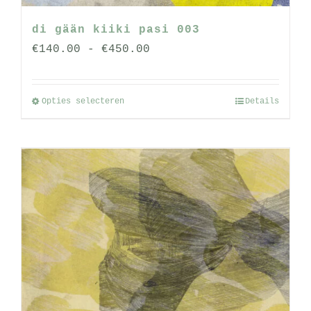
di gään kiiki pasi 003
Prijsklasse:
€
140.00
-
€
450.00
€140.00
tot
Opties selecteren
Details
Dit
€450.00
product
heeft
meerdere
variaties.
Deze
optie
kan
gekozen
worden
op