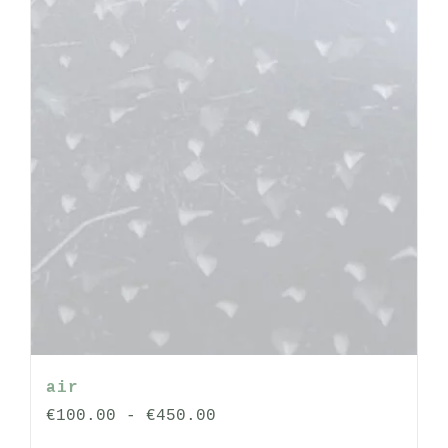
op
de
productpagina
air
Prijsklasse:
€
100.00
-
€
450.00
€100.00