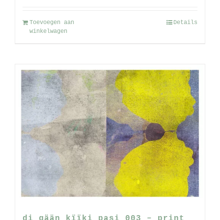
Toevoegen aan
Details
winkelwagen
di gään kïïki pasi 003 – print