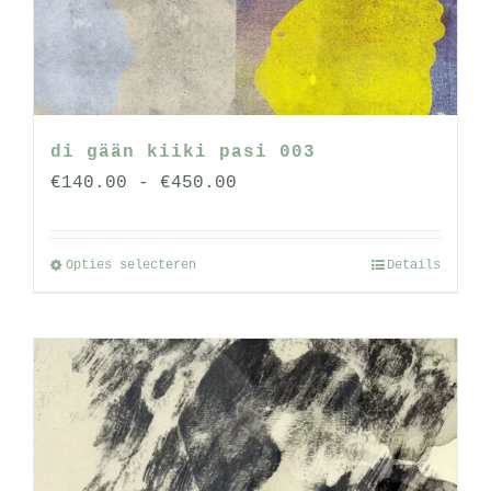
worden
op
de
productpagina
di gään kiiki pasi 003
Prijsklasse:
€
140.00
-
€
450.00
€140.00
tot
Opties selecteren
Details
Dit
€450.00
product
heeft
meerdere
variaties.
Deze
optie
kan