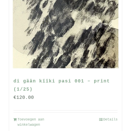
variaties.
Deze
optie
kan
gekozen
worden
op
de
productpagina
di gään kïïki pasi 001 – print
(1/25)
€
120.00
Toevoegen aan
Details
winkelwagen