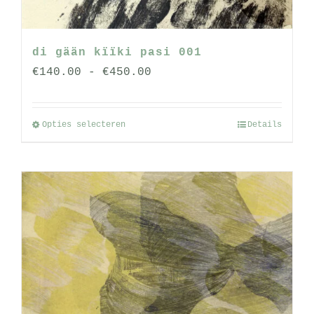
di gään kïïki pasi 001
Prijsklasse:
€
140.00
-
€
450.00
€140.00
tot
Opties selecteren
Details
Dit
€450.00
product
heeft
meerdere
variaties.
Deze
optie
kan
gekozen
worden