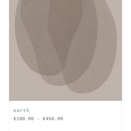
op
de
productpagina
earth
Prijsklasse:
€
100.00
-
€
450.00
€100.00