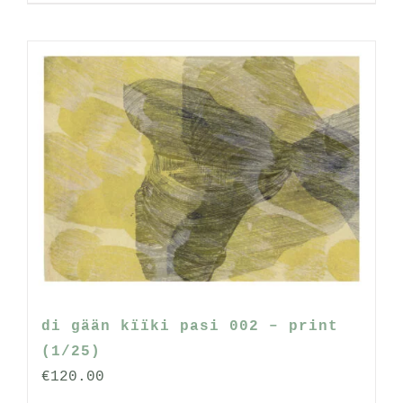
di gään kïïki pasi 002 – print
(1/25)
€
120.00