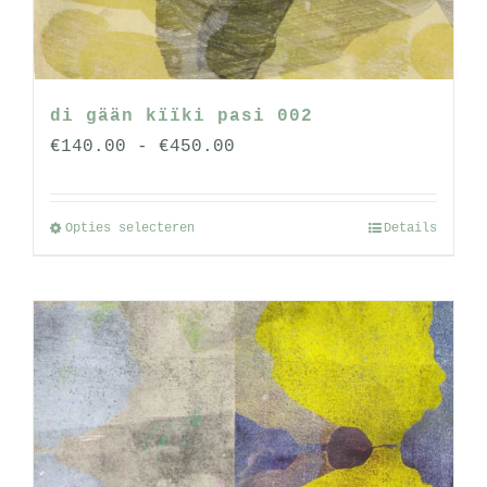
op
de
productpagina
di gään kïïki pasi 002
Prijsklasse:
€
140.00
-
€
450.00
€140.00
tot
Opties selecteren
Details
Dit
€450.00
product
heeft
meerdere
variaties.
Deze
optie
kan
gekozen