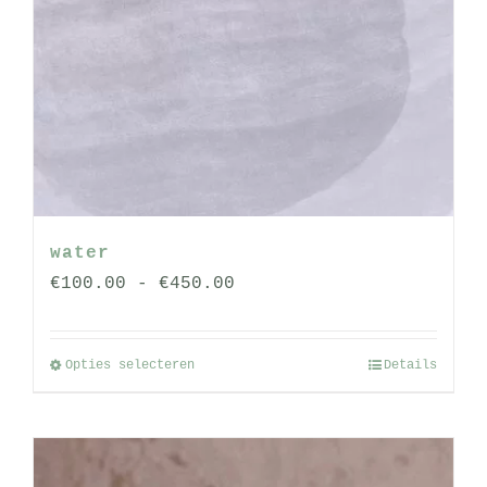
water
Prijsklasse:
€
100.00
-
€
450.00
€100.00
tot
Opties selecteren
Details
Dit
€450.00
product
heeft
meerdere