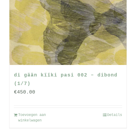
di gään kïïki pasi 002 – dibond
(1/7)
€
450.00
Toevoegen aan
Details
winkelwagen