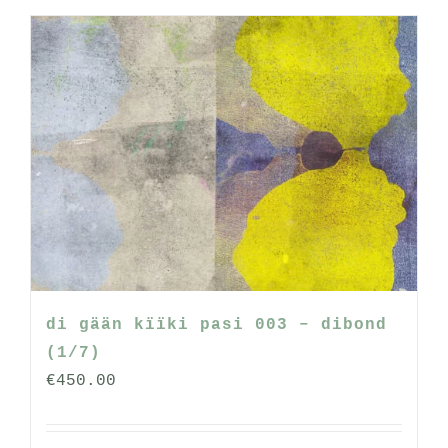
di gään kïïki pasi 003 – dibond
(1/7)
€
450.00