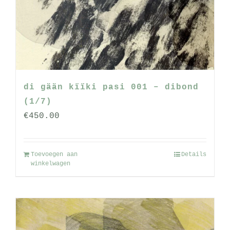
gekozen
worden
op
de
productpagina
di gään kïïki pasi 001 – dibond
(1/7)
€
450.00
Toevoegen aan
Details
winkelwagen