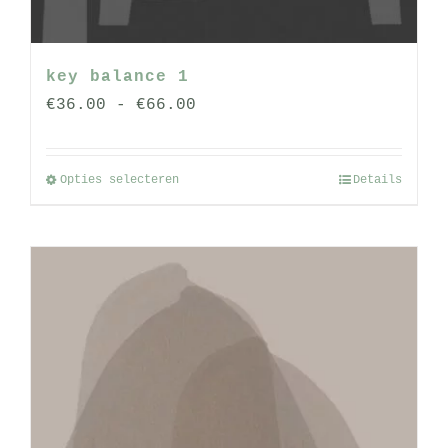
key balance 1
Prijsklasse:
€
36.00
-
€
66.00
€36.00
tot
Opties selecteren
Details
Dit
€66.00
product
heeft
meerdere
variaties.
Deze
optie
kan
gekozen
worden