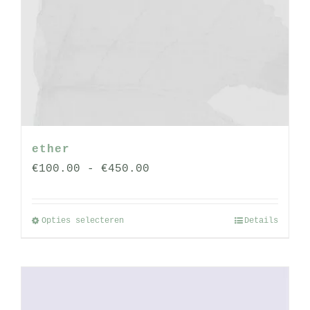
ether
Prijsklasse:
€
100.00
-
€
450.00
€100.00
tot
Opties selecteren
Details
Dit
€450.00
product
heeft
meerdere
variaties.