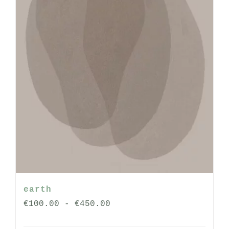
op
de
productpagina
earth
Prijsklasse:
€
100.00
-
€
450.00
€100.00