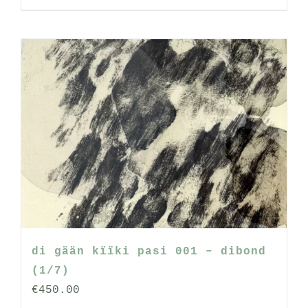
di gään kïïki pasi 001 – dibond
(1/7)
€
450.00