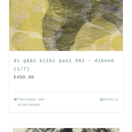
di gään kïïki pasi 002 – dibond
(1/7)
€
450.00
Toevoegen aan
Details
winkelwagen