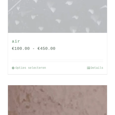
air
Prijsklasse:
€
100.00
-
€
450.00
€100.00
tot
Opties selecteren
Details
Dit
€450.00
product
heeft
meerdere
variaties.
Deze
optie