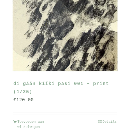
di gään kïïki pasi 001 – print
(1/25)
€
120.00
Toevoegen aan
Details
winkelwagen