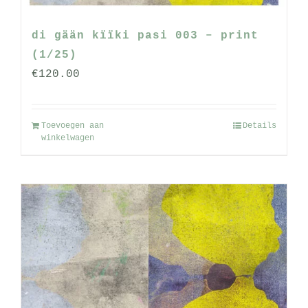
productpagina
di gään kïïki pasi 003 – print
(1/25)
€
120.00
Toevoegen aan
Details
winkelwagen