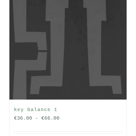
de
productpagina
key balance 1
Prijsklasse:
€
36.00
-
€
66.00
€36.00
tot