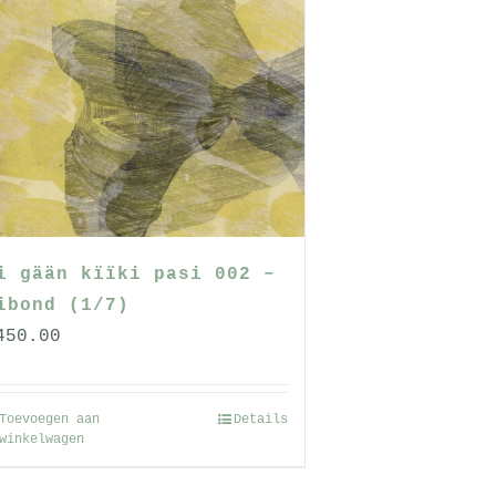
meerdere
variaties.
Deze
optie
kan
gekozen
worden
op
de
i gään kïïki pasi 002 –
productpagina
ibond (1/7)
450.00
Toevoegen aan
Details
winkelwagen