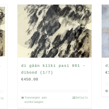
di gään kïïki pasi 001 –
d
–
dibond (1/7)
€
€
450.00
Toevoegen aan
Details
ils
winkelwagen