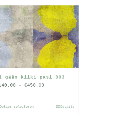
i gään kiiki pasi 003
Prijsklasse:
140.00
-
€
450.00
€140.00
tot
Opties selecteren
Details
Dit
€450.00
product
heeft