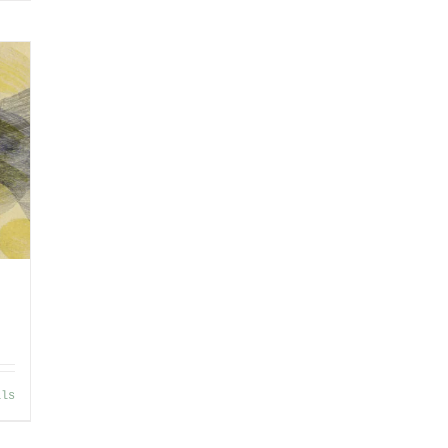
se:
ils