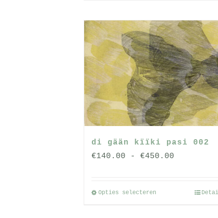
di gään kïïki pasi 002
Prijsklas
€
140.00
-
€
450.00
€140.00
tot
Opties selecteren
Deta
Dit
€450.00
product