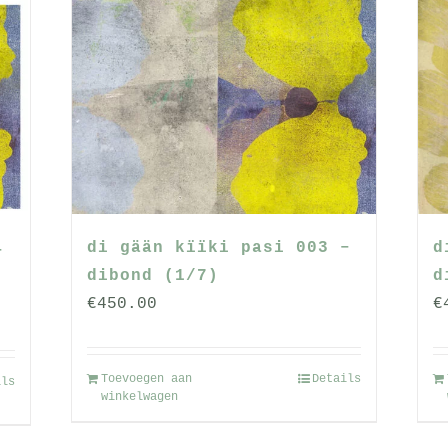
meerdere
variaties.
Deze
optie
kan
gekozen
worden
op
de
di gään kïïki pasi 003 –
d
–
productpagina
dibond (1/7)
d
€
450.00
€
Toevoegen aan
Details
ils
winkelwagen