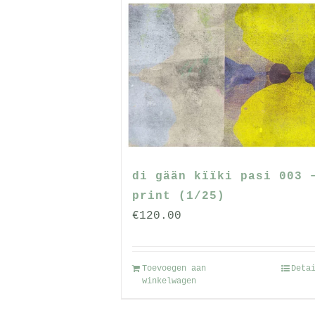
di gään kïïki pasi 003 
print (1/25)
€
120.00
Toevoegen aan
Deta
winkelwagen