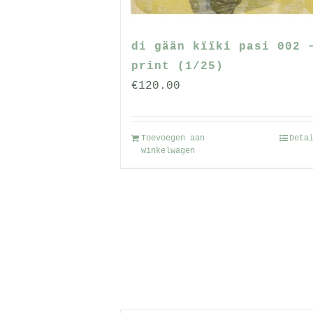
di gään kïïki pasi 002 
print (1/25)
€
120.00
Toevoegen aan
Deta
winkelwagen