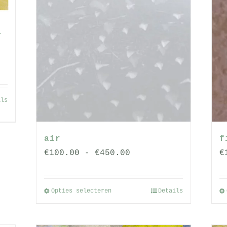
–
ils
air
f
Prijsklasse:
€
100.00
-
€
450.00
€
€100.00
tot
Opties selecteren
Details
Dit
€450.00
product
heeft