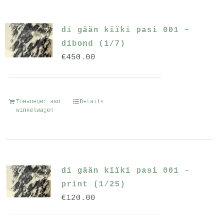
meerdere
variaties.
di gään kïïki pasi 001 –
Deze
dibond (1/7)
optie
€
450.00
kan
gekozen
worden
op
Toevoegen aan
Details
winkelwagen
de
productpagina
di gään kïïki pasi 001 –
print (1/25)
€
120.00