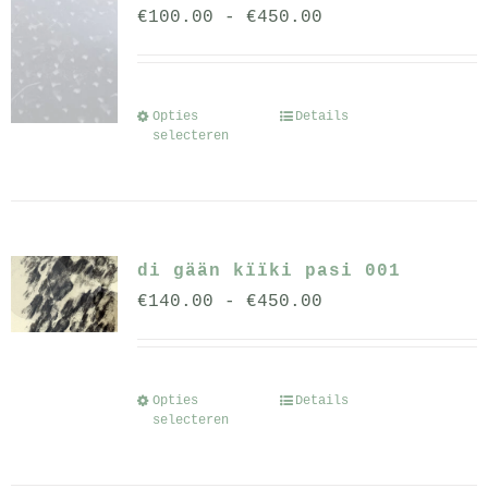
Prijsklasse:
€
100.00
-
€
450.00
€100.00
tot
€450.00
Opties
Details
Dit
selecteren
product
heeft
meerdere
variaties.
di gään kïïki pasi 001
Deze
Prijsklasse:
€
140.00
-
€
450.00
optie
€140.00
kan
tot
gekozen
€450.00
worden
Opties
Details
Dit
selecteren
op
product
de
heeft
productpagina