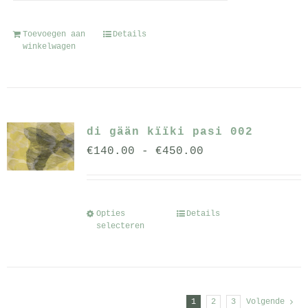
Toevoegen aan
Details
winkelwagen
di gään kïïki pasi 002
Prijsklasse:
€
140.00
-
€
450.00
€140.00
tot
€450.00
Opties
Details
Dit
selecteren
product
heeft
meerdere
variaties.
1
2
3
Volgende