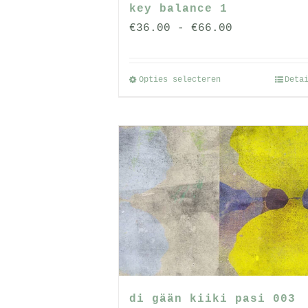
key balance 1
Prijsklasse
€
36.00
-
€
66.00
€36.00
tot
Opties selecteren
Deta
Dit
€66.00
product
heeft
meerdere
variaties.
Deze
optie
kan
gekozen
worden
op
de
di gään kiiki pasi 003