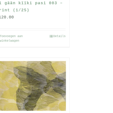
i gään kïïki pasi 003 –
rint (1/25)
120.00
Toevoegen aan
Details
winkelwagen