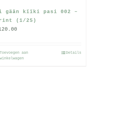
i gään kïïki pasi 002 –
rint (1/25)
120.00
Toevoegen aan
Details
winkelwagen