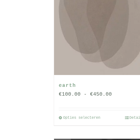
earth
Prijsklas
€
100.00
-
€
450.00
€100.00
tot
Opties selecteren
Deta
Dit
€450.00
product
heeft