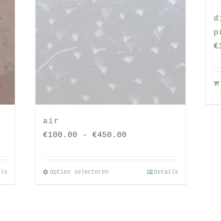
d
p
€
air
se:
Prijsklasse:
€
100.00
-
€
450.00
€100.00
tot
ils
Opties selecteren
Details
Dit
€450.00
product
heeft
meerdere