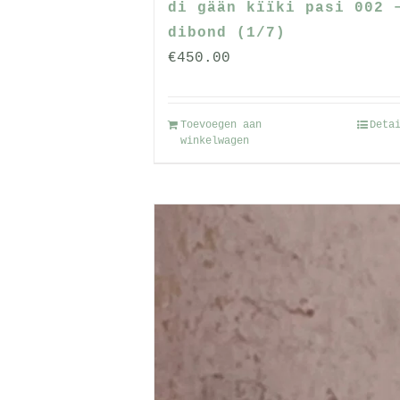
di gään kïïki pasi 002 
dibond (1/7)
€
450.00
Toevoegen aan
Deta
winkelwagen