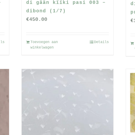
–
di gään kïïki pasi 003 –
d
dibond (1/7)
p
€
450.00
€
ils
Toevoegen aan
Details
winkelwagen