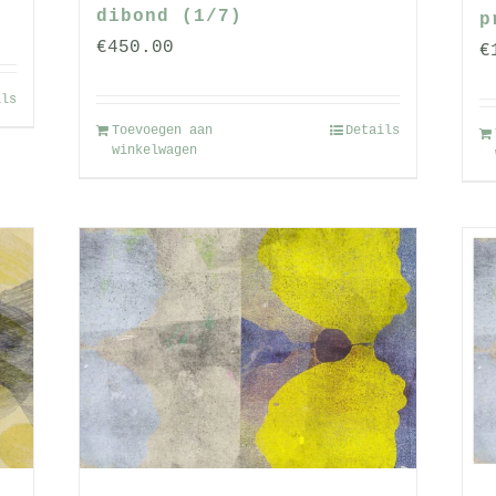
a
se:
dibond (1/7)
p
€
450.00
€
ils
Toevoegen aan
Details
winkelwagen
a