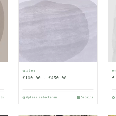
water
e
se:
Prijsklasse:
€
100.00
-
€
450.00
€
€100.00
tot
ils
Opties selecteren
Details
Dit
€450.00
product
heeft