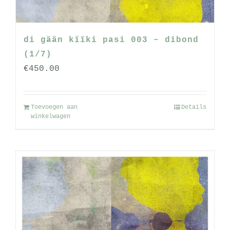
de
productpagina
di gään kïïki pasi 003 – dibond
(1/7)
€
450.00
Toevoegen aan
Details
winkelwagen