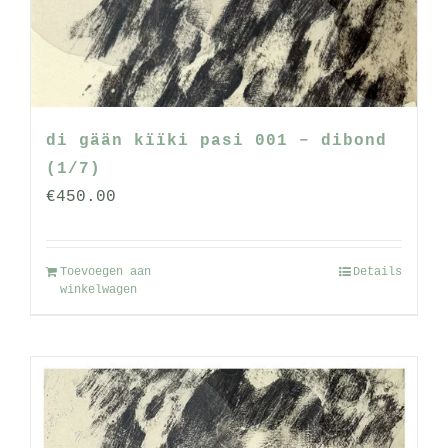
worden
op
de
productpagina
di gään kïïki pasi 001 – dibond
(1/7)
€
450.00
Toevoegen aan
Details
winkelwagen