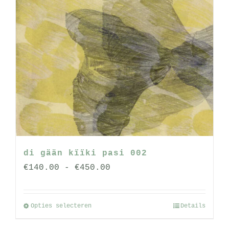
di gään kïïki pasi 002
Prijsklasse:
€
140.00
-
€
450.00
€140.00
tot
Opties selecteren
Details
Dit
€450.00
product