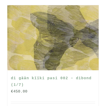
heeft
meerdere
variaties.
Deze
optie
kan
gekozen
worden
op
de
productpagina
di gään kïïki pasi 002 – dibond
(1/7)
€
450.00