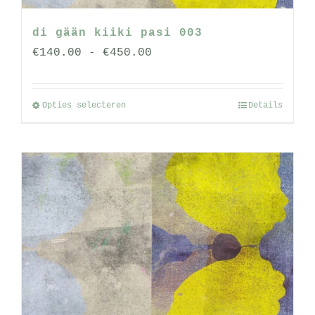
di gään kiiki pasi 003
Prijsklasse:
€
140.00
-
€
450.00
€140.00
tot
Opties selecteren
Details
Dit
€450.00
product
heeft
meerdere
variaties.
Deze
optie
kan
gekozen
worden
op