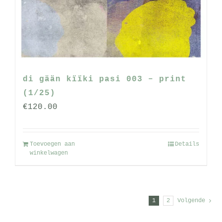
di gään kïïki pasi 003 – print
(1/25)
€
120.00
Toevoegen aan
Details
winkelwagen
1
2
Volgende