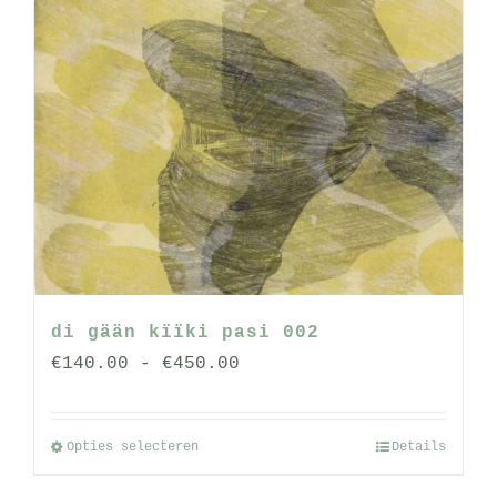
di gään kïïki pasi 002
Prijsklasse:
€
140.00
-
€
450.00
€140.00
tot
Opties selecteren
Details
Dit
€450.00
product