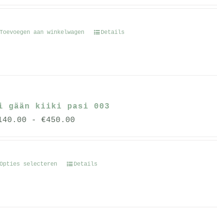
Toevoegen aan winkelwagen
Details
i gään kiiki pasi 003
Prijsklasse:
140.00
-
€
450.00
€140.00
tot
€450.00
Opties selecteren
Details
Dit
product
heeft
meerdere