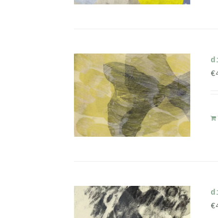
d
€
d
€