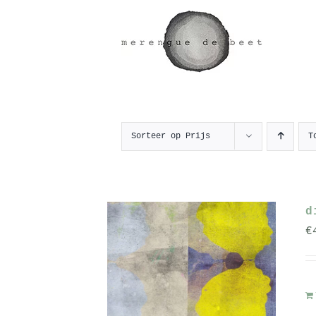
Ga
naar
inhoud
Sorteer op
Prijs
T
d
€