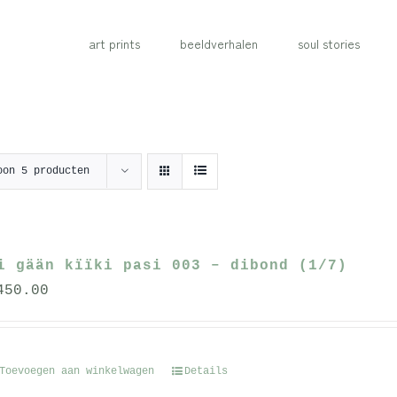
art prints
beeldverhalen
soul stories
oon
5 producten
i gään kïïki pasi 003 – dibond (1/7)
450.00
Toevoegen aan winkelwagen
Details