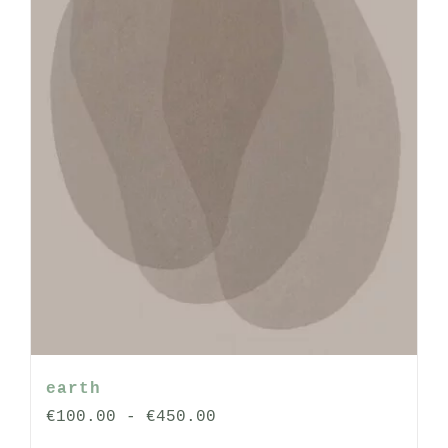
op
de
productpagina
earth
Prijsklasse:
€
100.00
-
€
450.00
€100.00