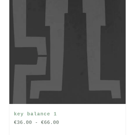
op
de
productpagina
key balance 1
Prijsklasse:
€
36.00
-
€
66.00
€36.00