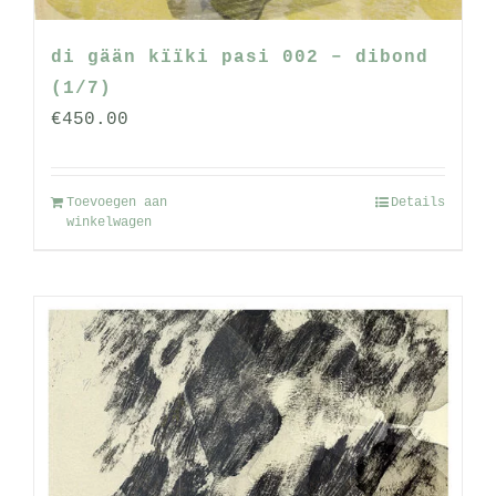
di gään kïïki pasi 002 – dibond
(1/7)
€
450.00
Toevoegen aan
Details
winkelwagen