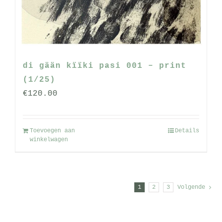
di gään kïïki pasi 001 – print
(1/25)
€
120.00
Toevoegen aan
Details
winkelwagen
1
2
3
Volgende