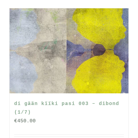
di gään kïïki pasi 003 – dibond
(1/7)
€
450.00