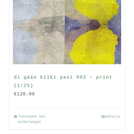
di gään kïïki pasi 003 – print
(1/25)
€
120.00
Toevoegen aan
Details
winkelwagen