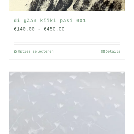
di gään kïïki pasi 001
Prijsklasse:
€
140.00
-
€
450.00
€140.00
tot
Opties selecteren
Details
Dit
€450.00
product
heeft
meerdere
variaties.
Deze
optie
kan
gekozen
worden