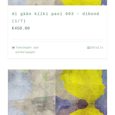
di gään kïïki pasi 003 – dibond
(1/7)
€
450.00
Toevoegen aan
Details
winkelwagen