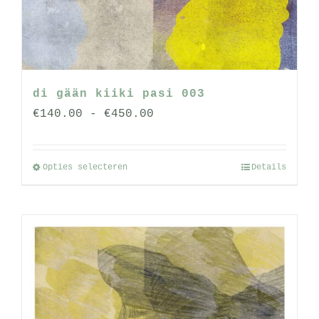
di gään kiiki pasi 003
Prijsklasse:
€
140.00
-
€
450.00
€140.00
tot
Opties selecteren
Details
Dit
€450.00
product
heeft
meerdere
variaties.
Deze
optie
kan