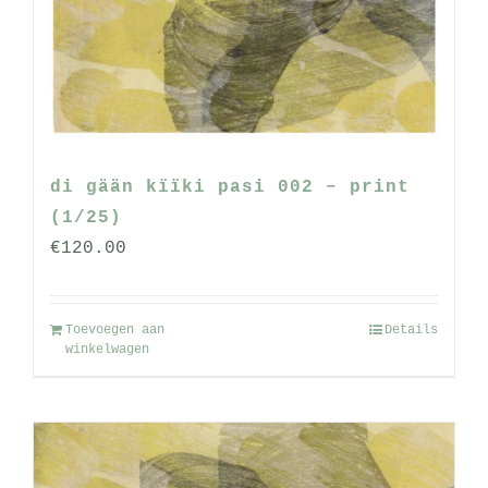
gekozen
worden
op
de
productpagina
di gään kïïki pasi 002 – print
(1/25)
€
120.00
Toevoegen aan
Details
winkelwagen