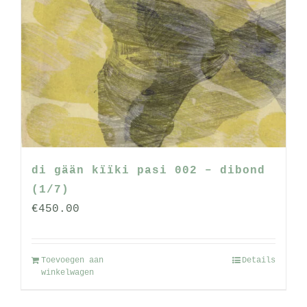
di gään kïïki pasi 002 – dibond
(1/7)
€
450.00
Toevoegen aan
Details
winkelwagen