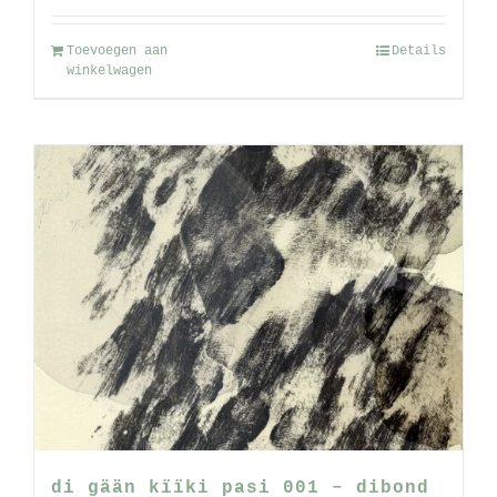
Toevoegen aan
Details
winkelwagen
di gään kïïki pasi 001 – dibond