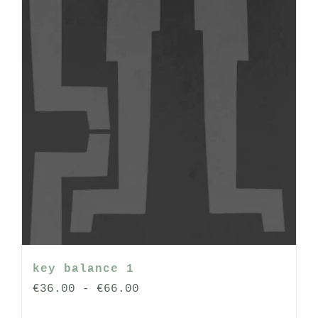
op
de
productpagina
key balance 1
Prijsklasse:
€
36.00
-
€
66.00
€36.00