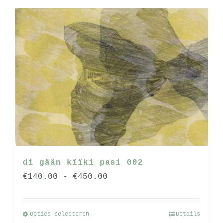
di gään kïïki pasi 002
Prijsklasse:
€
140.00
-
€
450.00
€140.00
tot
Opties selecteren
Details
Dit
€450.00