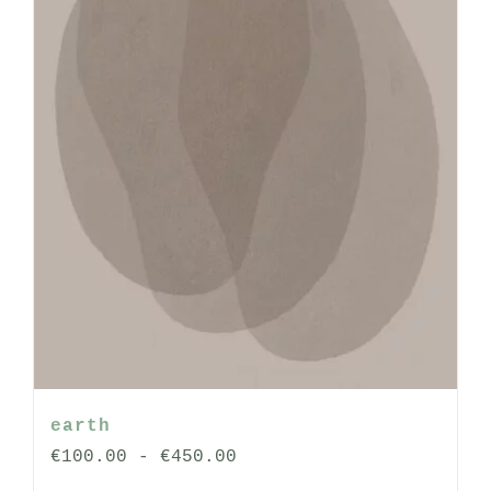
op
de
productpagina
earth
Prijsklasse:
€
100.00
-
€
450.00
€100.00