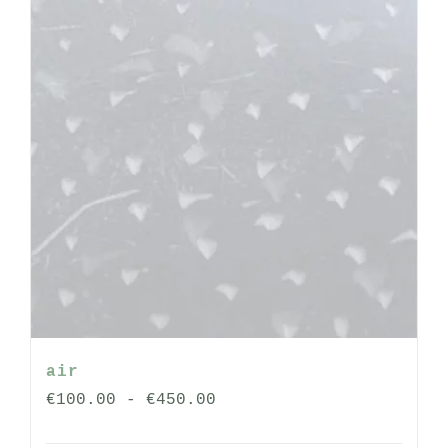
op
de
productpagina
air
Prijsklasse:
€
100.00
-
€
450.00
€100.00