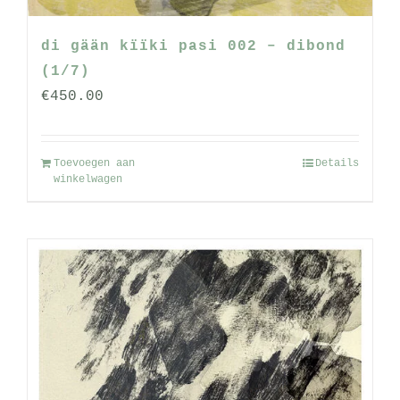
di gään kïïki pasi 002 – dibond
(1/7)
€
450.00
Toevoegen aan
Details
winkelwagen