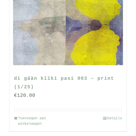
di gään kïïki pasi 003 – print
(1/25)
€
120.00
Toevoegen aan
Details
winkelwagen