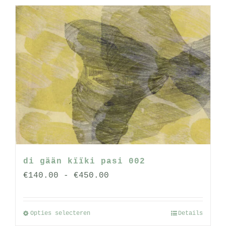
heeft
meerdere
variaties.
Deze
optie
kan
gekozen
worden
op
de
productpagina
di gään kïïki pasi 002
Prijsklasse:
€
140.00
-
€
450.00
€140.00
tot
Opties selecteren
Details
Dit
€450.00