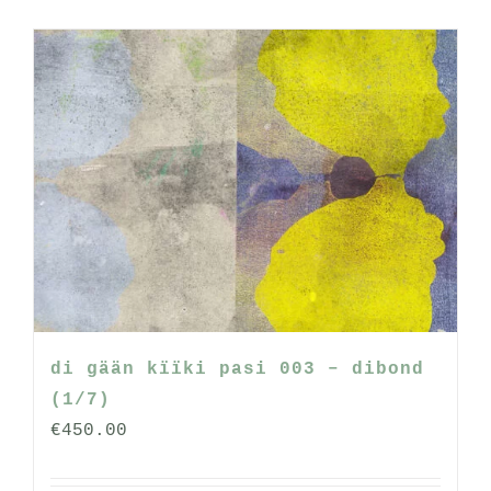
di gään kïïki pasi 003 – dibond
(1/7)
€
450.00