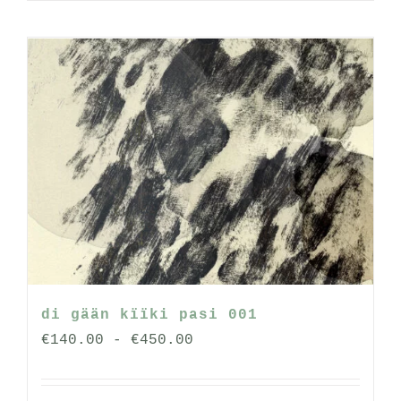
product
heeft
meerdere
variaties.
Deze
optie
kan
gekozen
worden
op
de
productpagina
di gään kïïki pasi 001
Prijsklasse:
€
140.00
-
€
450.00
€140.00
tot