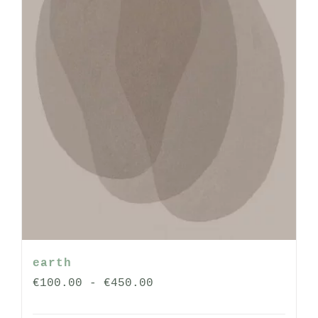
op
de
productpagina
earth
Prijsklasse:
€
100.00
-
€
450.00
€100.00