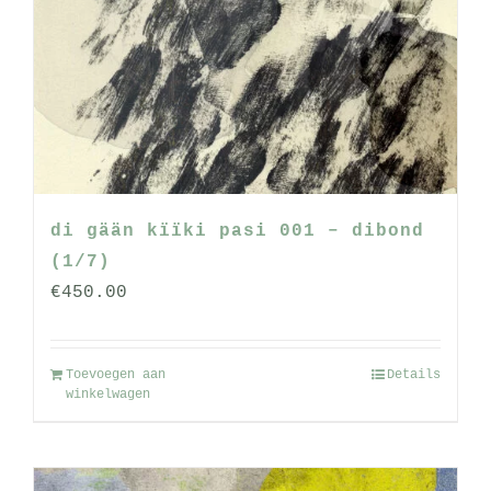
di gään kïïki pasi 001 – dibond
(1/7)
€
450.00
Toevoegen aan
Details
winkelwagen