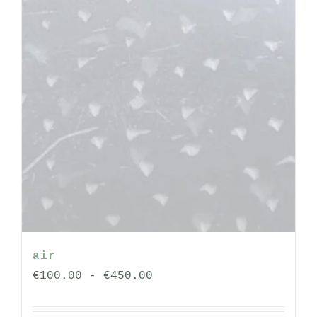
de
productpagina
air
Prijsklasse:
€
100.00
-
€
450.00
€100.00
tot