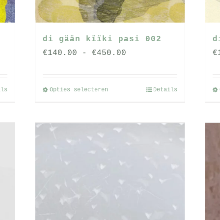
di gään kïïki pasi 002
d
se:
Prijsklasse:
€
140.00
-
€
450.00
€
€140.00
tot
ils
Opties selecteren
Details
Dit
€450.00
product
heeft
meerdere
variaties.
Deze
optie
kan
gekozen
worden