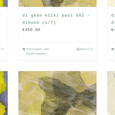
–
di gään kïïki pasi 002 –
d
dibond (1/7)
d
€
450.00
€
ils
Toevoegen aan
Details
winkelwagen