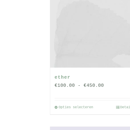
op
de
productpagin
ether
Prijsklas
€
100.00
-
€
450.00
€100.00
tot
Opties selecteren
Deta
Dit
€450.00
product
heeft