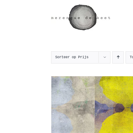
Ga
naar
inhoud
Sorteer op
Prijs
T