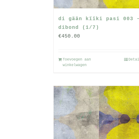
di gään kïïki pasi 003 
dibond (1/7)
€
450.00
Toevoegen aan
Deta
winkelwagen