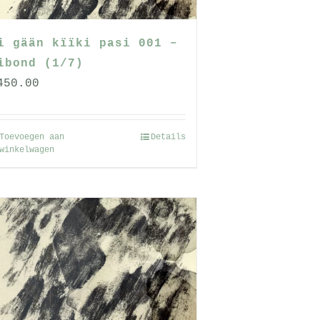
i gään kïïki pasi 001 –
ibond (1/7)
450.00
Toevoegen aan
Details
winkelwagen