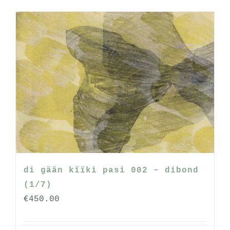
di gään kïïki pasi 002 – dibond
(1/7)
€
450.00