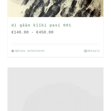
op
de
productpagina
di gään kïïki pasi 001
Prijsklasse:
€
140.00
-
€
450.00
€140.00
tot
Opties selecteren
Details
Dit
€450.00
product
heeft
meerdere
variaties.
Deze
optie
kan
gekozen