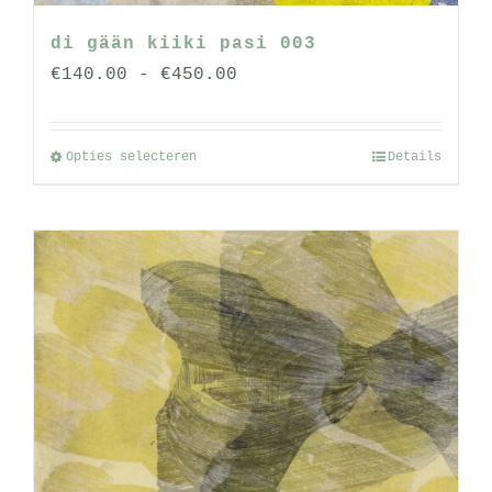
di gään kiiki pasi 003
Prijsklasse:
€
140.00
-
€
450.00
€140.00
tot
Opties selecteren
Details
Dit
€450.00
product
heeft
meerdere
variaties.
Deze
optie
kan
gekozen
worden
op