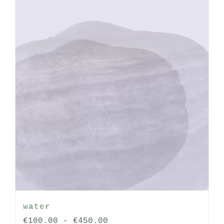
worden
op
de
productpagina
water
Prijsklasse:
€
100.00
-
€
450.00