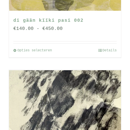
de
productpagina
di gään kïïki pasi 002
Prijsklasse:
€
140.00
-
€
450.00
€140.00
tot
Opties selecteren
Details
Dit
€450.00
product
heeft
meerdere
variaties.
Deze
optie
kan
gekozen
worden