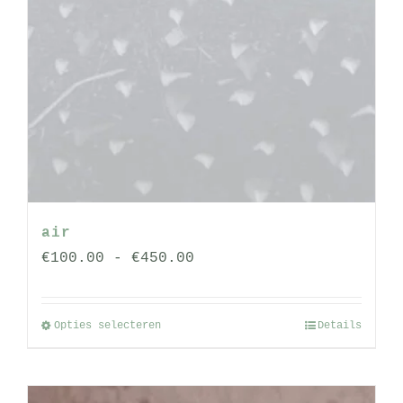
air
Prijsklasse:
€
100.00
-
€
450.00
€100.00
tot
Opties selecteren
Details
Dit
€450.00
product
heeft