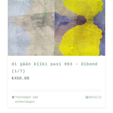
di gään kïïki pasi 003 – dibond
(1/7)
€
450.00
Toevoegen aan
Details
winkelwagen