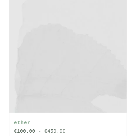
worden
op
de
productpagina
ether
Prijsklasse:
€
100.00
-
€
450.00