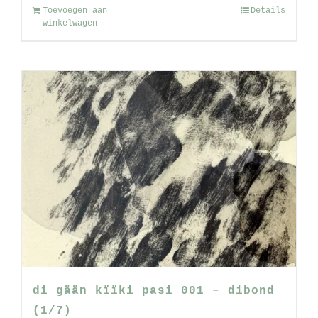
Toevoegen aan
Details
winkelwagen
di gään kïïki pasi 001 – dibond
(1/7)