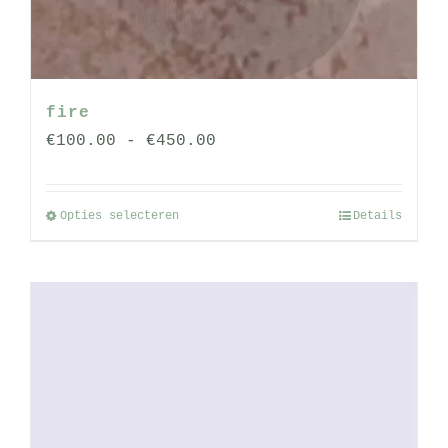
fire
Prijsklasse:
€
100.00
-
€
450.00
€100.00
tot
Opties selecteren
Details
Dit
€450.00
product
heeft
meerdere
variaties.
Deze
optie
kan
gekozen