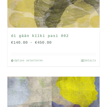
gekozen
worden
op
de
productpagina
di gään kïïki pasi 002
Prijsklasse:
€
140.00
-
€
450.00
€140.00
tot
Opties selecteren
Details
Dit
€450.00
product
heeft
meerdere
variaties.
Deze
optie