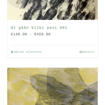
op
de
productpagina
di gään kïïki pasi 001
Prijsklasse:
€
140.00
-
€
450.00
€140.00
tot
Opties selecteren
Details
Dit
€450.00
product
heeft
meerdere
variaties.
Deze
optie
kan