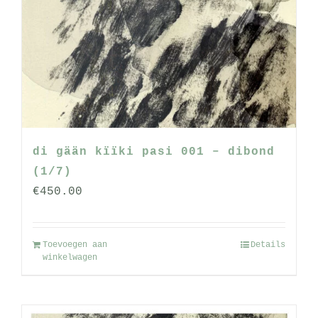
optie
kan
gekozen
worden
op
de
productpagina
di gään kïïki pasi 001 – dibond
(1/7)
€
450.00
Toevoegen aan
Details
winkelwagen