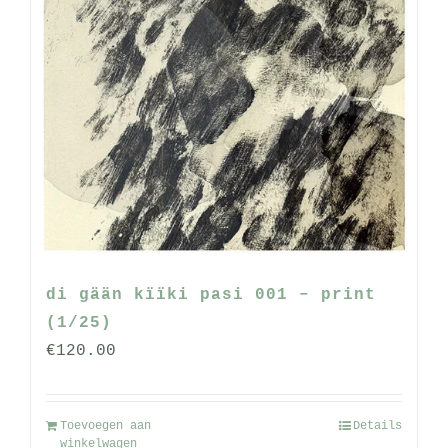
di gään kïïki pasi 001 – print
(1/25)
€
120.00
Toevoegen aan
Details
winkelwagen