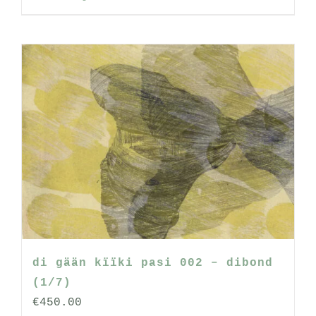
di gään kïïki pasi 002 – dibond
(1/7)
€
450.00