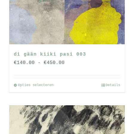
kan
gekozen
worden
op
de
productpagina
di gään kiiki pasi 003
Prijsklasse:
€
140.00
-
€
450.00
€140.00
tot
Opties selecteren
Details
Dit
€450.00
product
heeft
meerdere
variaties.
Deze