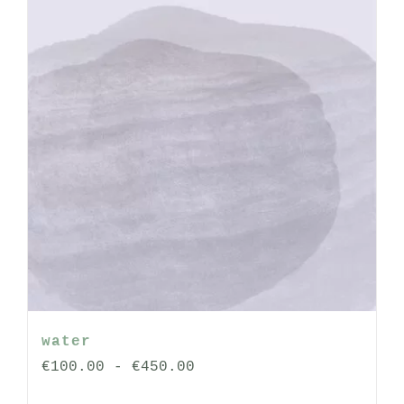
op
de
productpagina
water
Prijsklasse:
€
100.00
-
€
450.00
€100.00