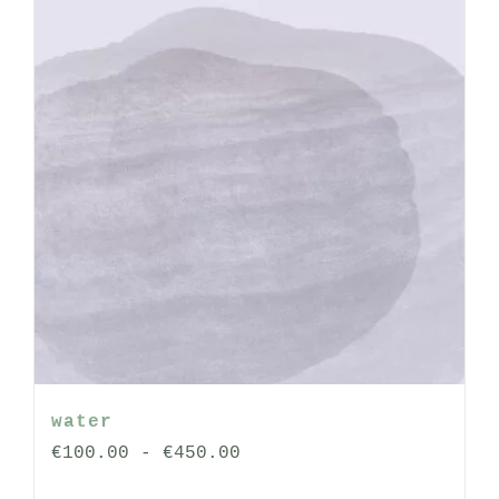
op
de
productpagina
water
Prijsklasse:
€
100.00
-
€
450.00
€100.00