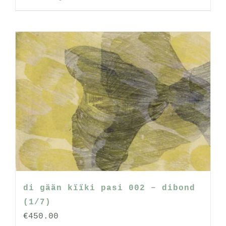
di gään kïïki pasi 002 – dibond
(1/7)
€
450.00