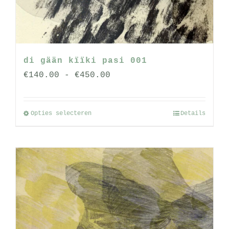
op
de
productpagina
di gään kïïki pasi 001
Prijsklasse:
€
140.00
-
€
450.00
€140.00
tot
Opties selecteren
Details
Dit
€450.00
product
heeft
meerdere
variaties.
Deze
optie
kan