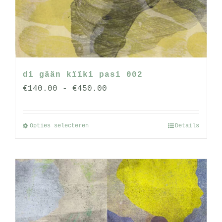
gekozen
worden
op
de
productpagina
di gään kïïki pasi 002
Prijsklasse:
€
140.00
-
€
450.00
€140.00
tot
Opties selecteren
Details
Dit
€450.00
product
heeft
meerdere
variaties.
Deze
optie