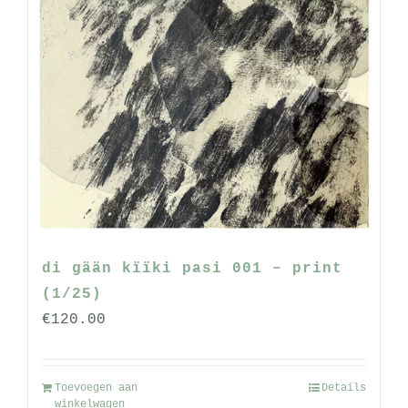
di gään kïïki pasi 001 – print
(1/25)
€
120.00
Toevoegen aan
Details
winkelwagen