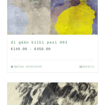
kan
gekozen
worden
op
de
productpagina
di gään kiiki pasi 003
Prijsklasse:
€
140.00
-
€
450.00
€140.00
tot
Opties selecteren
Details
Dit
€450.00
product
heeft
meerdere
variaties.
Deze