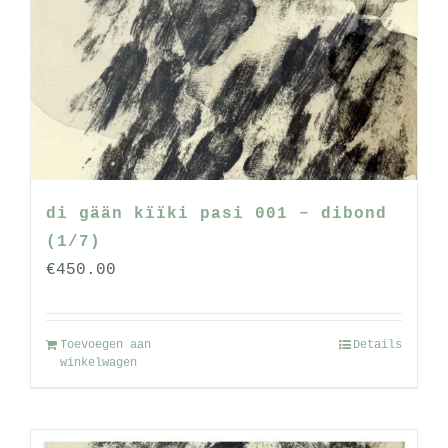
optie
kan
gekozen
worden
op
de
productpagina
di gään kïïki pasi 001 – dibond
(1/7)
€
450.00
Toevoegen aan
Details
winkelwagen