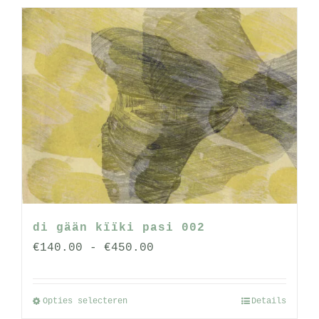
heeft
meerdere
variaties.
Deze
optie
kan
gekozen
worden
op
de
productpagina
di gään kïïki pasi 002
Prijsklasse:
€
140.00
-
€
450.00
€140.00
tot
Opties selecteren
Details
Dit
€450.00