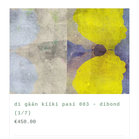
di gään kïïki pasi 003 – dibond
(1/7)
€
450.00