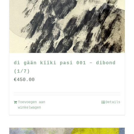
di gään kïïki pasi 001 – dibond
(1/7)
€
450.00
Toevoegen aan
Details
winkelwagen