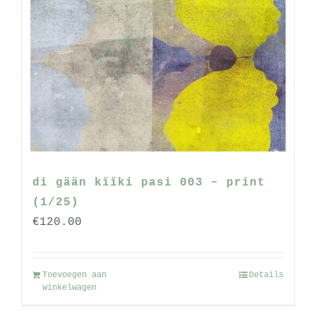
di gään kïïki pasi 003 – print
(1/25)
€
120.00
Toevoegen aan
Details
winkelwagen