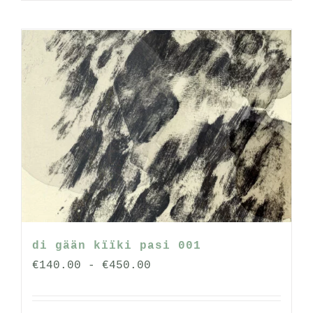
product
heeft
meerdere
variaties.
Deze
optie
kan
gekozen
worden
op
de
productpagina
di gään kïïki pasi 001
Prijsklasse:
€
140.00
-
€
450.00
€140.00
tot