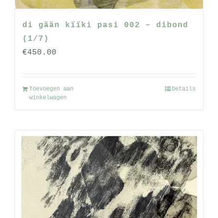
di gään kïïki pasi 002 – dibond
(1/7)
€
450.00
Toevoegen aan
Details
winkelwagen